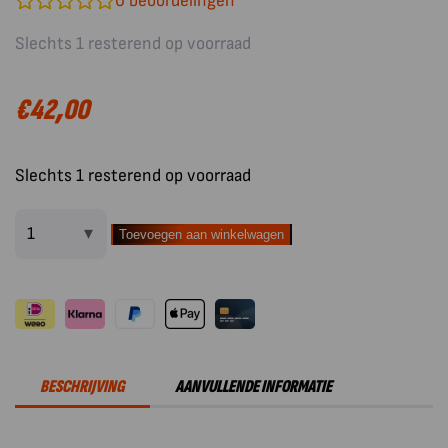
0
beoordelingen
Slechts 1 resterend op voorraad
€
42,00
Slechts 1 resterend op voorraad
Toevoegen aan winkelwagen
Yakiniku
BBQ
Accessoire
Tandoorrek
met
6
BESCHRIJVING
AANVULLENDE INFORMATIE
Haken
en