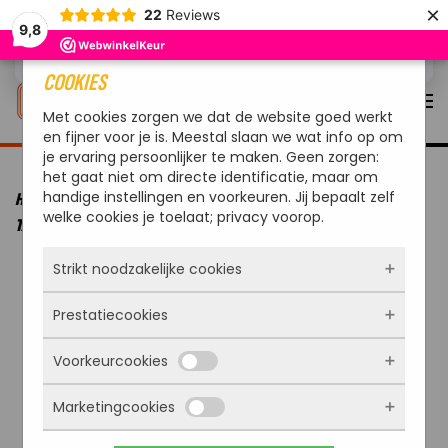
×
22
Reviews
9,8
Overslaan en naar de inhoud gaan
COOKIES
Met cookies zorgen we dat de website goed werkt
en fijner voor je is. Meestal slaan we wat info op om
je ervaring persoonlijker te maken. Geen zorgen:
het gaat niet om directe identificatie, maar om
handige instellingen en voorkeuren. Jij bepaalt zelf
HOME
MERKEN
YAKINIKU
YAKINIKU BBQ ACCESSOIRE
welke cookies je toelaat; privacy voorop.
TANDOORREK MET 6 HAKEN EN SPIEZEN
Strikt noodzakelijke cookies
Prestatiecookies
Deze cookies zorgen ervoor dat de website
überhaupt werkt. Ze zijn dus altijd actief en
Voorkeurcookies
kunnen niet worden uitgezet. Meestal worden
Met deze cookies zien we hoe vaak onze site
ze alleen geplaatst als jij iets doet, zoals
bezocht wordt, waar bezoekers vandaan
inloggen, een formulier invullen of je
Marketingcookies
komen en welke pagina’s populair zijn. Zo
Deze cookies onthouden jouw voorkeuren.
privacyvoorkeuren opslaan. Je kunt je browser
kunnen we de website blijven verbeteren.
Bijvoorbeeld taalkeuze of ingevulde gegevens.
zo instellen dat hij deze cookies blokkeert of je
Alles wat we meten is anoniem, we weten dus