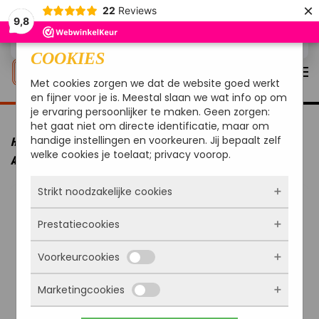
×
22
Reviews
9,8
Overslaan en naar de inhoud gaan
COOKIES
Met cookies zorgen we dat de website goed werkt
en fijner voor je is. Meestal slaan we wat info op om
je ervaring persoonlijker te maken. Geen zorgen:
het gaat niet om directe identificatie, maar om
handige instellingen en voorkeuren. Jij bepaalt zelf
HOME
MERKEN
YAKINIKU
YAKINIKU BBQ FLAVOUR
welke cookies je toelaat; privacy voorop.
ACCESSOIRE HOUTSNIPPERS EIK 500 GR
Strikt noodzakelijke cookies
Prestatiecookies
Deze cookies zorgen ervoor dat de website
überhaupt werkt. Ze zijn dus altijd actief en
Voorkeurcookies
kunnen niet worden uitgezet. Meestal worden
Met deze cookies zien we hoe vaak onze site
ze alleen geplaatst als jij iets doet, zoals
bezocht wordt, waar bezoekers vandaan
inloggen, een formulier invullen of je
Marketingcookies
komen en welke pagina’s populair zijn. Zo
Deze cookies onthouden jouw voorkeuren.
privacyvoorkeuren opslaan. Je kunt je browser
kunnen we de website blijven verbeteren.
Bijvoorbeeld taalkeuze of ingevulde gegevens.
zo instellen dat hij deze cookies blokkeert of je
Alles wat we meten is anoniem, we weten dus