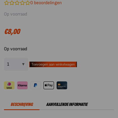
0
beoordelingen
Op voorraad
€
8,00
Op voorraad
Toevoegen aan winkelwagen
Yakiniku
BBQ
Flavour
Accessoire
Houtsnippers
Eik
BESCHRIJVING
AANVULLENDE INFORMATIE
500
gr