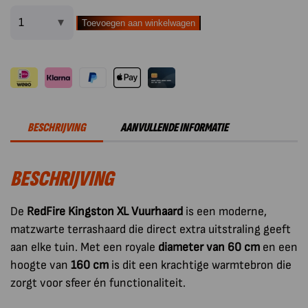
Toevoegen aan winkelwagen
RedFire
Kingston
Vuurhaard
Groot
Zwart
aantal
BESCHRIJVING
AANVULLENDE INFORMATIE
BESCHRIJVING
De
RedFire Kingston XL Vuurhaard
is een moderne,
matzwarte terrashaard die direct extra uitstraling geeft
aan elke tuin. Met een royale
diameter van 60 cm
en een
hoogte van
160 cm
is dit een krachtige warmtebron die
zorgt voor sfeer én functionaliteit.