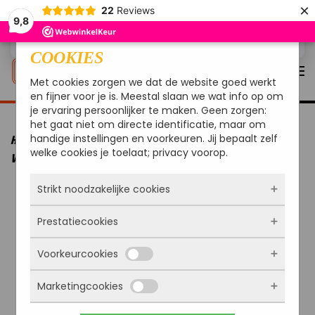
×
22
Reviews
9,8
Overslaan en naar de inhoud gaan
COOKIES
Met cookies zorgen we dat de website goed werkt
en fijner voor je is. Meestal slaan we wat info op om
je ervaring persoonlijker te maken. Geen zorgen:
het gaat niet om directe identificatie, maar om
handige instellingen en voorkeuren. Jij bepaalt zelf
HOME
VUUR & WARMTE
VUURSCHALEN
REDFIRE OULU
welke cookies je toelaat; privacy voorop.
VUURSCHAAL INDUSTRIEEL
Strikt noodzakelijke cookies
Prestatiecookies
Deze cookies zorgen ervoor dat de website
überhaupt werkt. Ze zijn dus altijd actief en
Voorkeurcookies
kunnen niet worden uitgezet. Meestal worden
Met deze cookies zien we hoe vaak onze site
ze alleen geplaatst als jij iets doet, zoals
bezocht wordt, waar bezoekers vandaan
inloggen, een formulier invullen of je
Marketingcookies
komen en welke pagina’s populair zijn. Zo
Deze cookies onthouden jouw voorkeuren.
privacyvoorkeuren opslaan. Je kunt je browser
kunnen we de website blijven verbeteren.
Bijvoorbeeld taalkeuze of ingevulde gegevens.
zo instellen dat hij deze cookies blokkeert of je
Alles wat we meten is anoniem, we weten dus