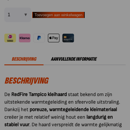
Toevoegen aan winkelwagen
RedFire
Chimenea
Tampico
Kleihaard
Geel
aantal
BESCHRIJVING
AANVULLENDE INFORMATIE
BESCHRIJVING
De
RedFire Tampico kleihaard
staat bekend om zijn
uitstekende warmtegeleiding en sfeervolle uitstraling.
Dankzij het
poreuze, warmtegeleidende kleimateriaal
creëer je met relatief weinig hout een
langdurig en
stabiel vuur
. De haard verspreidt de warmte gelijkmatig