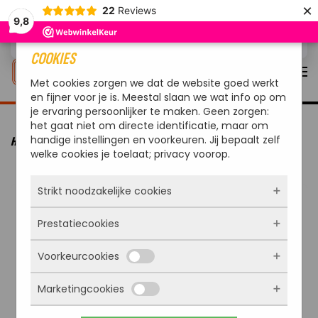
×
22
Reviews
9,8
Overslaan en naar de inhoud gaan
COOKIES
Met cookies zorgen we dat de website goed werkt
en fijner voor je is. Meestal slaan we wat info op om
je ervaring persoonlijker te maken. Geen zorgen:
het gaat niet om directe identificatie, maar om
handige instellingen en voorkeuren. Jij bepaalt zelf
HOME
VUUR & WARMTE
BUITENHAARDEN & TERRASHAARDEN
welke cookies je toelaat; privacy voorop.
REDFIRE CHIMENEA TAMPICO KLEIHAARD GEEL
Strikt noodzakelijke cookies
Prestatiecookies
Deze cookies zorgen ervoor dat de website
überhaupt werkt. Ze zijn dus altijd actief en
Voorkeurcookies
kunnen niet worden uitgezet. Meestal worden
Met deze cookies zien we hoe vaak onze site
ze alleen geplaatst als jij iets doet, zoals
bezocht wordt, waar bezoekers vandaan
inloggen, een formulier invullen of je
Marketingcookies
komen en welke pagina’s populair zijn. Zo
Deze cookies onthouden jouw voorkeuren.
privacyvoorkeuren opslaan. Je kunt je browser
kunnen we de website blijven verbeteren.
Bijvoorbeeld taalkeuze of ingevulde gegevens.
zo instellen dat hij deze cookies blokkeert of je
Alles wat we meten is anoniem, we weten dus